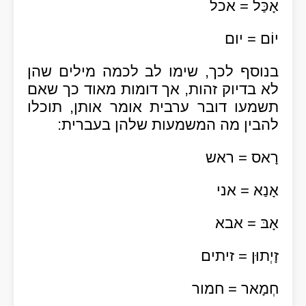
אָכַּל = אכל
יוֹם = יום
בנוסף לכך, שימו לב לכמה מילים שהן
לא בדיוק זהות, אך דומות מאוד כך שאם
תשמעו דובר ערבית אומר אותן, תוכלו
להבין מה המשמעות שלהן בעברית:
רָאס = ראש
אָנַא = אני
אָבּ = אבא
זָיְתוּן = זיתים
חְמָאר = חמור