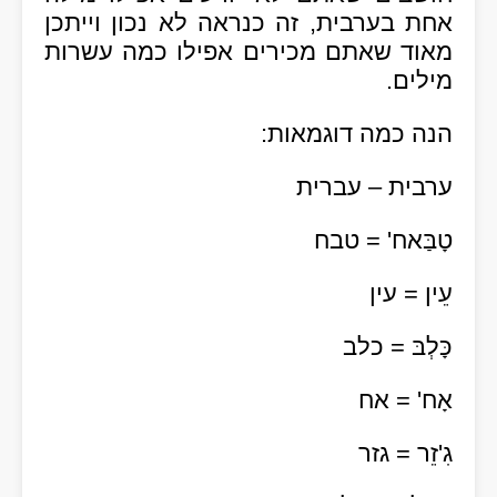
אחת בערבית, זה כנראה לא נכון וייתכן
מאוד שאתם מכירים אפילו כמה עשרות
מילים.
הנה כמה דוגמאות:
ערבית – עברית
טָבַּאח' = טבח
עֵין = עין
כָּלְבּ = כלב
אָח' = אח
גִ'זֵר = גזר