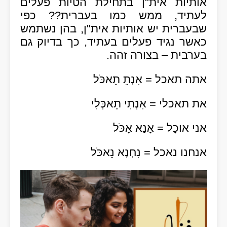
אותיות אית"ן בתחילת הטיות פעלים
לעתיד, ממש כמו בעברית?? כפי
שבעברית יש אותיות אית"ן, בהן נשתמש
כאשר נגיד פעלים בעתיד, כך בדיוק גם
בערבית – בצורה זהה.
אתה תאכל = אִנְתֵ תֵאכֹּל
את תאכלי = אִנְתִי תֵאכְּלִי
אני אוכָל = אָנַא אָכֹּל
אנחנו נאכל = נִחְנָא נֵאכֹּל