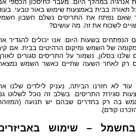
נרגיה במהלך היום. מעבר לחיסכון הכספי אנו
על תאורה בבית באמצעות שימוש באור טבעי. בעוד
ך שאם נפתח את התריסים נשלם חשבון חשמל
ויים לשכוח את זה. מה עושים?
 הנפתחים בשעות היום. אנו יכולים להגדיר את
מקומה של השמש ומיקום הרהיטים בבית. אם קיר
 שלנו בסלון, נשמור על התריסים סגורים לאורך
יס רק לאחר השעה שתיים כאשר השמש נמצאת
וד לא חזרנו הביתה, נעניק לילדים שלנו את
עות סגירת התריסים. בשלב זה נוכל לשלוט גם
מש בה רק בחדרים שבהם יש תנועה (המזוהה
כרנו קודם).
בחשמל – שימוש באביזרים